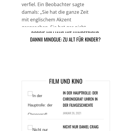
verfiel. Ein Beobachter sagte
damals: „Sie hat die ganze Zeit
mit englischem Akzent
gesprochen. Sie hat gar nicht
ROBBIE WILLIAMS MIT HUNDEFRISUR
mehr aufgehört.“
DANNII MINOGUE: ZU ALT FÜR KINDER?
ARTIKEL DAVOR
ARIKEL DANACH
FILM UND KINO
IN DER HAUPTROLLE: DER
CHRONOGRAF! UHREN IN
DER FILMGESCHICHTE
JANUAR 26, 2021
NICHT NUR DANIEL CRAIG
SPIELTE ALS JAMES BOND IM
„CASINO ROYALE“