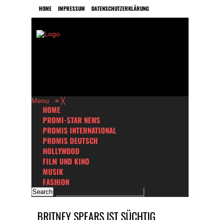
HOME
IMPRESSUM
DATENSCHUTZERKLÄRUNG
Menu
≡
╳
HOME
PROMI-STAR NEWS
PROMIS INTERNATIONAL
PROMIS DEUTSCH
HOLLYWOOD
FILM UND KINO
MUSIK
FASHION
BRITNEY SPEARS IST SÜCHTIG