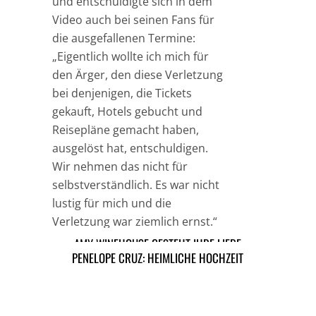
und entschuldigte sich in dem
Video auch bei seinen Fans für
die ausgefallenen Termine:
„Eigentlich wollte ich mich für
den Ärger, den diese Verletzung
bei denjenigen, die Tickets
gekauft, Hotels gebucht und
Reisepläne gemacht haben,
ausgelöst hat, entschuldigen.
Wir nehmen das nicht für
selbstverständlich. Es war nicht
lustig für mich und die
Verletzung war ziemlich ernst.“
AMY WINEHOUSE GESTEHT IHRE LIEBE
PENELOPE CRUZ: HEIMLICHE HOCHZEIT
TAGS
MUSIK NEWS
ARTIKEL DAVOR