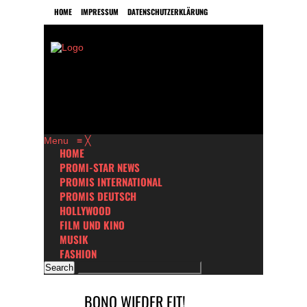
HOME
IMPRESSUM
DATENSCHUTZERKLÄRUNG
Menu
≡
╳
HOME
PROMI-STAR NEWS
PROMIS INTERNATIONAL
PROMIS DEUTSCH
HOLLYWOOD
FILM UND KINO
MUSIK
FASHION
BONO WIEDER FIT!