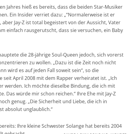
n Jahres hieß es bereits, dass die beiden Star-Musiker
en. Ein Insider verriet dazu: „“Normalerweise ist er
aber Jay-Z ist total begeistert von der Aussicht, Vater
ihm einfach rausgerutscht, dass sie versuchen, ein Baby
hauptete die 28-jährige Soul-Queen jedoch, sich vorerst
onzentrieren zu wollen. „Dazu ist die Zeit noch nicht
nn wird es auf jeden Fall soweit sein“, so die
 seit April 2008 mit dem Rapper verheiratet ist. „Ich
ter werden. Ich möchte dieselbe Bindung, die ich mit
e. Das würde mir schon reichen.“ Ihre Ehe mit Jay-Z
noch genug. „Die Sicherheit und Liebe, die ich in
st absolut unglaublich.“
bereits: Ihre kleine Schwester Solange hat bereits 2004
lt gebracht.