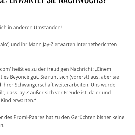
lich in anderen Umständen!
Halo‘) und ihr Mann Jay-Z erwarten Internetberichten
GESUND UND GUT
IN DER HAUPTROLLE:
FÜR DICH UND DIE
NICH
DER CHRONOGRAF!
UMWELT:
CRAI
com‘ heißt es zu der freudigen Nachricht: „Einem
UHREN IN DER
NACHHALTIGE
JAM
t es Beyoncé gut. Sie ruht sich (vorerst) aus, aber sie
FILMGESCHICHTE »
HAARPFLEGE »
„CASI
 ihrer Schwangerschaft weiterarbeiten. Uns wurde
t, dass Jay-Z außer sich vor Freude ist, da er und
 Kind erwarten.“
r des Promi-Paares hat zu den Gerüchten bisher keine
n.