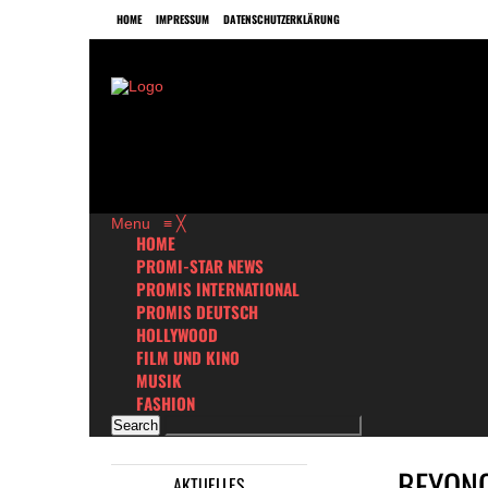
HOME
IMPRESSUM
DATENSCHUTZERKLÄRUNG
Menu
≡
╳
HOME
PROMI-STAR NEWS
PROMIS INTERNATIONAL
PROMIS DEUTSCH
HOLLYWOOD
FILM UND KINO
MUSIK
FASHION
BEYONC
AKTUELLES