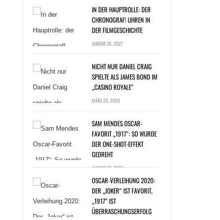
IN DER HAUPTROLLE: DER
CHRONOGRAF! UHREN IN
DER FILMGESCHICHTE
JANUAR 26, 2021
NICHT NUR DANIEL CRAIG
SPIELTE ALS JAMES BOND IM
„CASINO ROYALE“
T NUR DANIEL
MÄRZ 20, 2020
G SPIELTE ALS
ES BOND IM
SAM MENDES OSCAR-
NO ROYALE“ »
FAVORIT „1917“: SO WURDE
DER ONE-SHOT-EFFEKT
GEDREHT
JANUAR 20, 2020
OSCAR-VERLEIHUNG 2020:
DER „JOKER“ IST FAVORIT,
„1917“ IST
ÜBERRASCHUNGSERFOLG