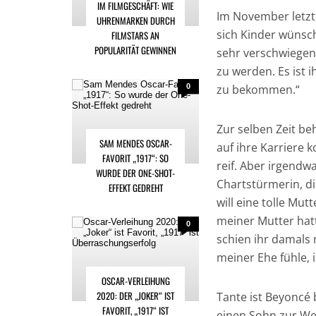
IM FILMGESCHÄFT: WIE
Im November letzte
UHRENMARKEN DURCH
sich Kinder wünsch
FILMSTARS AN
POPULARITÄT GEWINNEN
sehr verschwiegen, 
zu werden. Es ist 
0
zu bekommen.“
Zur selben Zeit be
SAM MENDES OSCAR-
auf ihre Karriere k
FAVORIT „1917“: SO
reif. Aber irgendwa
WURDE DER ONE-SHOT-
Chartstürmerin, die
EFFEKT GEDREHT
will eine tolle Mut
meiner Mutter hatt
0
schien ihr damals 
meiner Ehe fühle, i
OSCAR-VERLEIHUNG
2020: DER „JOKER“ IST
Tante ist Beyoncé 
FAVORIT, „1917“ IST
einen Sohn zur We