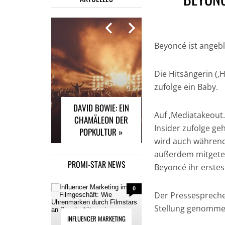
Beyoncé ist angeb
INFLUENCER
MARKETING IM
Die Hitsängerin (‚
FILMGESCHÄFT: WIE
zufolge ein Baby.
UHRENMARKEN
DAVID BOWIE: EIN
DURCH FILMSTARS
Auf ‚Mediatakeout.
CHAMÄLEON DER
AN POPULARITÄT
Insider zufolge geh
POPKULTUR »
GEWINNEN »
wird auch während
außerdem mitgeteil
PROMI-STAR NEWS
Beyoncé ihr erstes
0
Der Pressespreche
Stellung genomme
INFLUENCER MARKETING