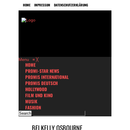
HOME
IMPRESSUM
DATENSCHUTZERKLÄRUNG
Menu
≡
╳
HOME
PROMI-STAR NEWS
PROMIS INTERNATIONAL
PROMIS DEUTSCH
HOLLYWOOD
FILM UND KINO
MUSIK
FASHION
BEI KELLY OSBOURNE