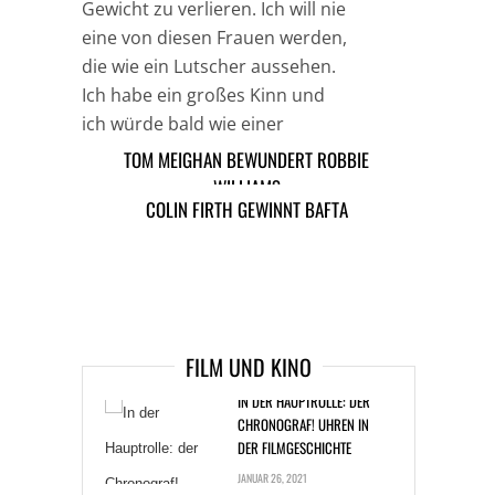
Gewicht zu verlieren. Ich will nie
eine von diesen Frauen werden,
die wie ein Lutscher aussehen.
Ich habe ein großes Kinn und
ich würde bald wie einer
aussehen.“
TOM MEIGHAN BEWUNDERT ROBBIE
WILLIAMS
COLIN FIRTH GEWINNT BAFTA
TAGS
KELLY OSBOURNE
ARTIKEL DAVOR
ARIKEL DANACH
FILM UND KINO
IN DER HAUPTROLLE: DER
CHRONOGRAF! UHREN IN
DER FILMGESCHICHTE
JANUAR 26, 2021