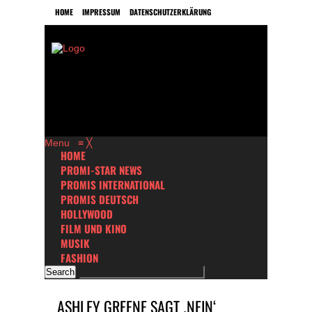
HOME
IMPRESSUM
DATENSCHUTZERKLÄRUNG
Menu
≡
╳
HOME
PROMI-STAR NEWS
PROMIS INTERNATIONAL
PROMIS DEUTSCH
HOLLYWOOD
FILM UND KINO
MUSIK
FASHION
ASHLEY GREENE SAGT ‚NEIN‘