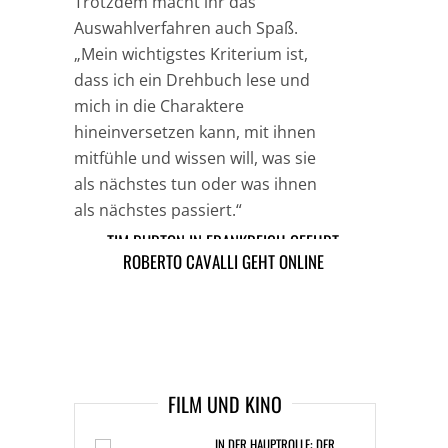
Trotzdem macht ihr das
Auswahlverfahren auch Spaß.
„Mein wichtigstes Kriterium ist,
dass ich ein Drehbuch lese und
mich in die Charaktere
hineinversetzen kann, mit ihnen
mitfühle und wissen will, was sie
als nächstes tun oder was ihnen
als nächstes passiert.“
TIM BURTON IN FRANKREICH GEEHRT
ROBERTO CAVALLI GEHT ONLINE
TAGS
PROMI-STAR NEWS
ARTIKEL DAVOR
ARIKEL DANACH
FILM UND KINO
IN DER HAUPTROLLE: DER
CHRONOGRAF! UHREN IN