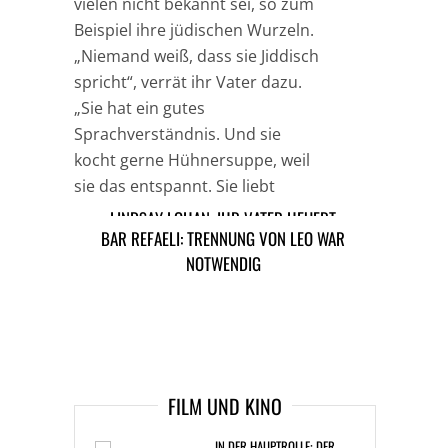
vielen nicht bekannt sei, so zum
Beispiel ihre jüdischen Wurzeln.
„Niemand weiß, dass sie Jiddisch
spricht“, verrät ihr Vater dazu.
„Sie hat ein gutes
Sprachverständnis. Und sie
kocht gerne Hühnersuppe, weil
sie das entspannt. Sie liebt
jüdisches Essen.“
LINDSAY LOHAN: IHR VATER HEUERT
BAR REFAELI: TRENNUNG VON LEO WAR
PERSONENSCHUTZ AN
NOTWENDIG
TAGS
AMY WINEHOUSE
MUSIK NEWS
ARTIKEL DAVOR
ARIKEL DANACH
FILM UND KINO
IN DER HAUPTROLLE: DER