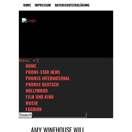
HOME
IMPRESSUM
DATENSCHUTZERKLÄRUNG
Menu
≡
╳
HOME
PROMI-STAR NEWS
PROMIS INTERNATIONAL
PROMIS DEUTSCH
HOLLYWOOD
FILM UND KINO
MUSIK
FASHION
AMY WINEHOUSE WILL