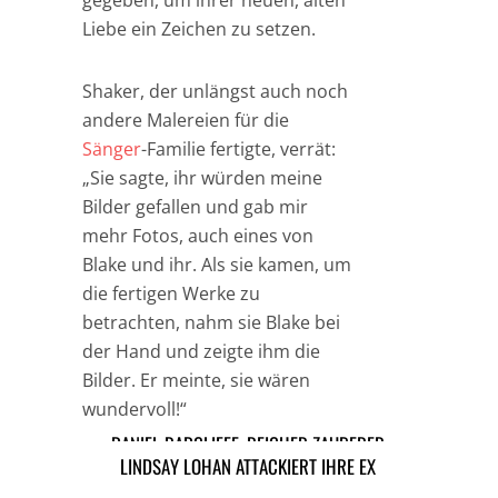
gegeben, um ihrer neuen, alten
Liebe ein Zeichen zu setzen.
Shaker, der unlängst auch noch
andere Malereien für die
Sänger
-Familie fertigte, verrät:
„Sie sagte, ihr würden meine
Bilder gefallen und gab mir
mehr Fotos, auch eines von
Blake und ihr. Als sie kamen, um
die fertigen Werke zu
betrachten, nahm sie Blake bei
der Hand und zeigte ihm die
Bilder. Er meinte, sie wären
wundervoll!“
DANIEL RADCLIFFE: REICHER ZAUBERER
LINDSAY LOHAN ATTACKIERT IHRE EX
TAGS
AMY WINEHOUSE
MUSIK NEWS