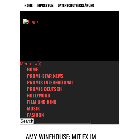
HOME
IMPRESSUM
DATENSCHUTZERKLÄRUNG
Menu
≡
╳
HOME
PROMI-STAR NEWS
PROMIS INTERNATIONAL
PROMIS DEUTSCH
HOLLYWOOD
FILM UND KINO
MUSIK
FASHION
AMY WINEHOUSE: MIT EX IM