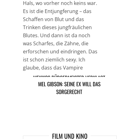
Hals, wo vorher noch keins war.
Es ist die Entjungferung – das
Schaffen von Blut und das
Trinken dieses jungfräulichen
Blutes. Und dann ist da noch
was Scharfes, die Zähne, die
erforschen und eindringen. Das
ist schon ziemlich sexy. Ich
glaube, dass das Vampire
attraktiv erscheinen lässt.“
MEXIKOS BÜRGERMEISTER VERKLAGT
MEL GIBSON: SEINE EX WILL DAS
KARDINAL WEGEN VERLEUMDUNG
SORGERECHT
TAGS
PROMI-STAR NEWS
ARTIKEL DAVOR
ARIKEL DANACH
FILM UND KINO