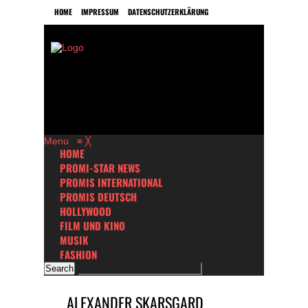
HOME
IMPRESSUM
DATENSCHUTZERKLÄRUNG
Menu
≡
╳
HOME
PROMI-STAR NEWS
PROMIS INTERNATIONAL
PROMIS DEUTSCH
HOLLYWOOD
FILM UND KINO
MUSIK
FASHION
ALEXANDER SKARSGARD