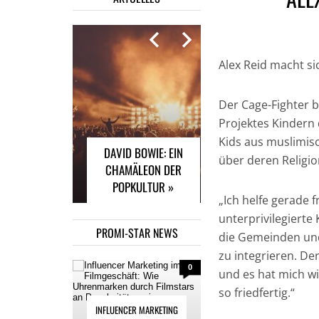
Alex Reid macht si
INFLUENCER
MARKETING IM
Der Cage-Fighter 
FILMGESCHÄFT: WIE
Projektes Kindern
UHRENMARKEN
Kids aus muslimis
DAVID BOWIE: EIN
DURCH FILMSTARS
über deren Religio
CHAMÄLEON DER
AN POPULARITÄT
POPKULTUR »
GEWINNEN »
„Ich helfe gerade f
unterprivilegiert
PROMI-STAR NEWS
die Gemeinden und
zu integrieren. Der
0
und es hat mich wirk
so friedfertig.“
INFLUENCER MARKETING