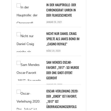
IN DER HAUPTROLLE: DER
CHRONOGRAF! UHREN IN
DER FILMGESCHICHTE
JANUAR 26, 2021
NICHT NUR DANIEL CRAIG
SPIELTE ALS JAMES BOND IM
„CASINO ROYALE“
T NUR DANIEL
MÄRZ 20, 2020
G SPIELTE ALS
ES BOND IM
SAM MENDES OSCAR-
NO ROYALE“ »
FAVORIT „1917“: SO WURDE
DER ONE-SHOT-EFFEKT
GEDREHT
JANUAR 20, 2020
OSCAR-VERLEIHUNG 2020:
DER „JOKER“ IST FAVORIT,
„1917“ IST
ÜBERRASCHUNGSERFOLG