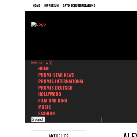
HOME
IMPRESSUM
DATENSCHUTZERKLÄRUNG
Menu
≡
╳
HOME
PROMI-STAR NEWS
PROMIS INTERNATIONAL
PROMIS DEUTSCH
HOLLYWOOD
FILM UND KINO
MUSIK
FASHION
ALE
AKTUELLES