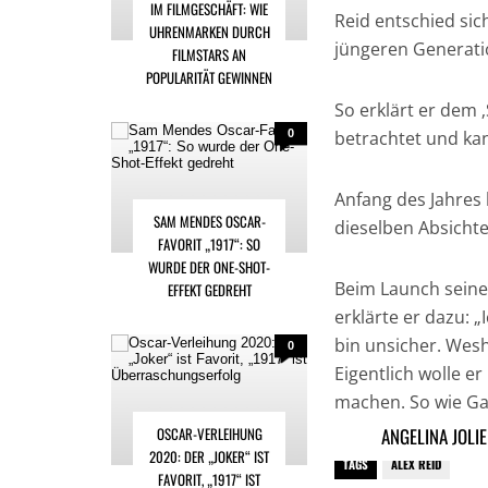
IM FILMGESCHÄFT: WIE
Reid entschied si
UHRENMARKEN DURCH
jüngeren Generatio
FILMSTARS AN
POPULARITÄT GEWINNEN
So erklärt er dem 
0
betrachtet und ka
Anfang des Jahres
SAM MENDES OSCAR-
dieselben Absichte
FAVORIT „1917“: SO
WURDE DER ONE-SHOT-
Beim Launch seiner
EFFEKT GEDREHT
erklärte er dazu: „
bin unsicher. Wes
0
Eigentlich wolle er 
machen. So wie Ga
OSCAR-VERLEIHUNG
ANGELINA JOLI
2020: DER „JOKER“ IST
TAGS
ALEX REID
FAVORIT, „1917“ IST