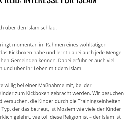
ch über den Islam schlau.
bringt momentan im Rahmen eines wohltätigen
GESUND UND GUT
 das Kickboxen nahe und lernt dabei auch jede Menge
IN DER HAUPTROLLE:
FÜR DICH UND DIE
NICH
chen Gemeinden kennen. Dabei erfuhr er auch viel
DER CHRONOGRAF!
UMWELT:
CRAI
n und über ihr Leben mit dem Islam.
UHREN IN DER
NACHHALTIGE
JAM
FILMGESCHICHTE »
HAARPFLEGE »
„CASI
reiwillig bei einer Maßnahme mit, bei der
e Kinder zum Kickboxen gebracht werden. Wir besuchen
 versuchen, die Kinder durch die Trainingseinheiten
 Typ, der das betreut, ist Moslem wie viele der Kinder
lich gelehrt, wie toll diese Religion ist – der Islam ist